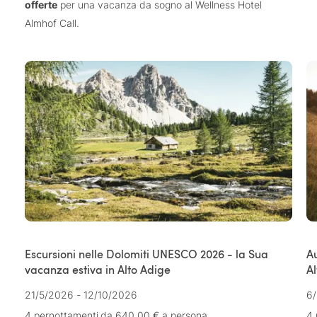
offerte
per una vacanza da sogno al Wellness Hotel
Almhof Call.
Escursioni nelle Dolomiti UNESCO 2026 - la Sua
Au
vacanza estiva in Alto Adige
Al
21/5/2026 - 12/10/2026
6/
4 pernottamenti
da 640,00 €
a persona
4 