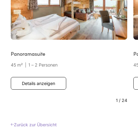
Panoramasuite
P
45 m²
|
1 – 2 Personen
4
Details anzeigen
1
/
24
Zurück zur Übersicht