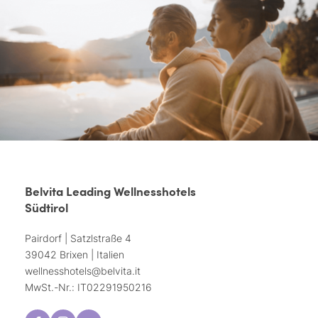
Belvita Leading Wellnesshotels
Südtirol
Pairdorf | Satzlstraße 4
39042 Brixen | Italien
wellnesshotels@
belvita.
it
MwSt.-Nr.: IT02291950216