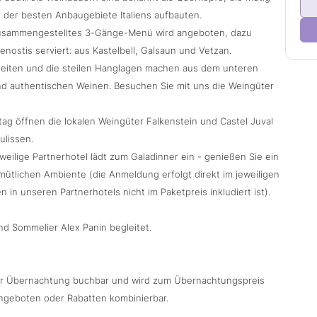
 der besten Anbaugebiete Italiens aufbauten.
 zusammengestelltes 3-Gänge-Menü wird angeboten, dazu
ostis serviert: aus Kastelbell, Galsaun und Vetzan.
rheiten und die steilen Hanglagen machen aus dem unteren
d authentischen Weinen. Besuchen Sie mit uns die Weingüter
ag öffnen die lokalen Weingüter Falkenstein und Castel Juval
ulissen.
eweilige Partnerhotel lädt zum Galadinner ein - genießen Sie ein
tlichen Ambiente (die Anmeldung erfolgt direkt im jeweiligen
 in unseren Partnerhotels nicht im Paketpreis inkludiert ist).
d Sommelier Alex Panin begleitet.
iner Übernachtung buchbar und wird zum Übernachtungspreis
Angeboten oder Rabatten kombinierbar.