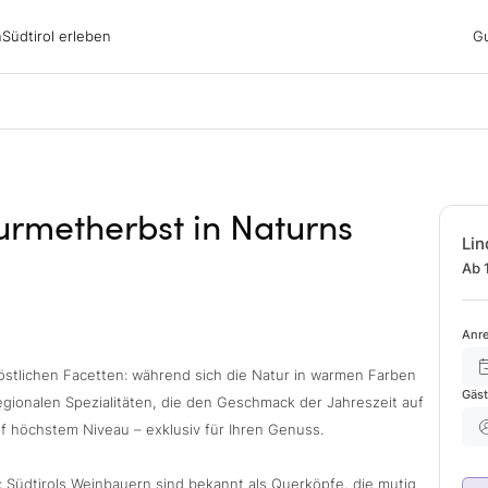
irol erleben
n
Südtirol erleben
G
ubsgebiete
ern
n
nswürdigkeiten
ub mit Hund
urmetherbst in Naturns
Lin
Ab 
Anre
köstlichen Facetten: während sich die Natur in warmen Farben
Gäs
egionalen Spezialitäten, die den Geschmack der Jahreszeit auf
uf höchstem Niveau – exklusiv für Ihren Genuss.
 Südtirols Weinbauern sind bekannt als Querköpfe, die mutig