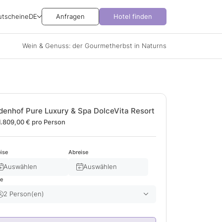
utscheine
DE
Anfragen
Hotel finden
Wein & Genuss: der Gourmetherbst in Naturns
denhof Pure Luxury & Spa DolceVita Resort
1.809,00 €
pro Person
ise
Abreise
Auswählen
Auswählen
te
2 Person(en)
Erwachsene(r)
2