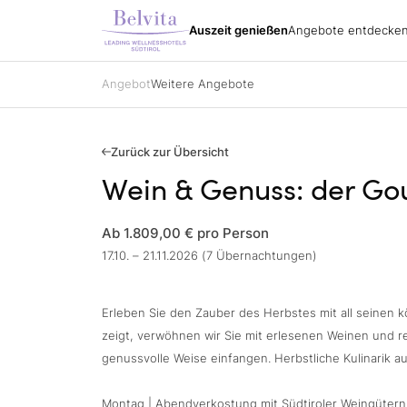
Südt
Urlaubspakete
Alle Hotels
Belvita Spirit
Auszeit genießen
Angebote entdecke
Angebote entdecken
Urla
Impressionen
Urlaubspakete
Wand
Anreise
Urlaubspakete
Bike
Katalog bestellen
Spezialisierungen
Golf
Angebot
Weitere Angebote
Partner
Belvita Spirit
Alle Hotels
Gutscheine
Ski
Jobs
Sehe
Kontakt
Urla
Gutscheine
Anfragen
Zurück zur Übersicht
Buchen
Wein & Genuss: der Go
Impressionen
Ab 1.809,00 €
pro Person
17.10. – 21.11.2026 (7 Übernachtungen)
Erleben Sie den Zauber des Herbstes mit all seinen 
zeigt, verwöhnen wir Sie mit erlesenen Weinen und r
genussvolle Weise einfangen. Herbstliche Kulinarik a
Montag | Abendverkostung mit Südtiroler Weingütern: