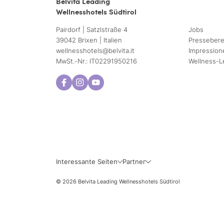
Belvita Leading
Wellnesshotels Südtirol
Pairdorf | Satzlstraße 4
Jobs
39042 Brixen | Italien
Pressebere
wellnesshotels@
belvita.
it
Impression
MwSt.-Nr.: IT02291950216
Wellness-L
Interessante Seiten
Partner
© 2026 Belvita Leading Wellnesshotels Südtirol