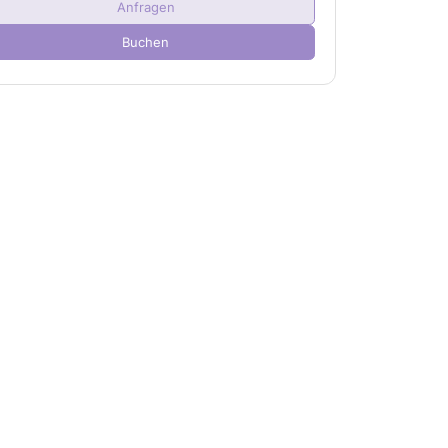
Anfragen
Kind(er)
0
Buchen