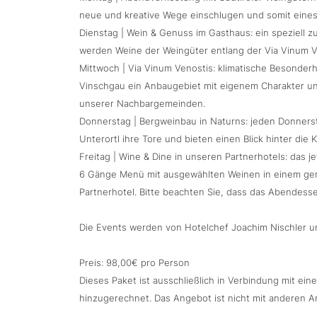
neue und kreative Wege einschlugen und somit eines
Dienstag | Wein & Genuss im Gasthaus: ein speziell
werden Weine der Weingüter entlang der Via Vinum Ven
Mittwoch | Via Vinum Venostis: klimatische Besonde
Vinschgau ein Anbaugebiet mit eigenem Charakter un
unserer Nachbargemeinden.
Donnerstag | Bergweinbau in Naturns: jeden Donnerst
Unterortl ihre Tore und bieten einen Blick hinter die K
Freitag | Wine & Dine in unseren Partnerhotels: das j
6 Gänge Menü mit ausgewählten Weinen in einem gemü
Partnerhotel. Bitte beachten Sie, dass das Abendessen
Die Events werden von Hotelchef Joachim Nischler un
Preis: 98,00€ pro Person
Dieses Paket ist ausschließlich in Verbindung mit e
hinzugerechnet. Das Angebot ist nicht mit anderen 