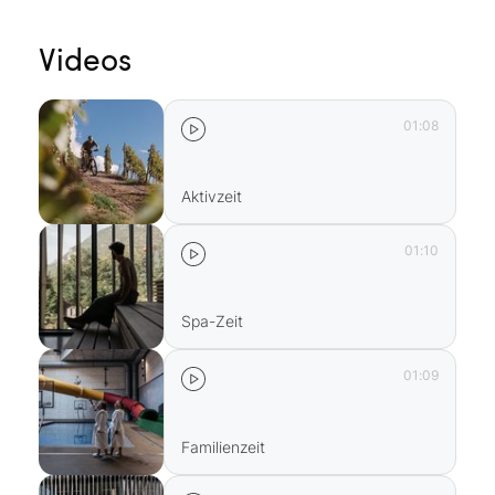
R
Videos
01:08
Aktivzeit
01:10
Spa-Zeit
01:09
Familienzeit