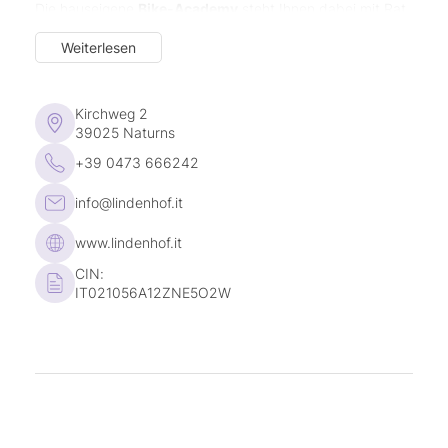
Die hauseigene
Bike-Academy
steht Ihnen dabei mit Rat
und Tat zur Seite. Für
Kulturbegeisterte
lohnt sich ein
Weiterlesen
Besuch im Messner Mountain Museum in Juval,
gleichzeitig Wohnsitz Reinhold Messners. Zudem liegt die
Kurstadt Meran
lediglich rund 13 km entfernt.
Kirchweg 2
39025 Naturns
+39 0473 666242
info@lindenhof.it
www.lindenhof.it
CIN:
IT021056A12ZNE5O2W