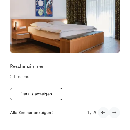
Reschenzimmer
R
2 Personen
2 
Details anzeigen
Alle Zimmer anzeigen
1
/
20