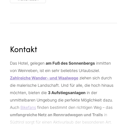
Jahren
Teenie-Raum
mit Tischkicker, Spieletisch und iWall
Bikeverleih
Tiefgaragenstellplatz
Südtirol Guest Pass
für die kostenlose Fahrt mit den
öffentlichen Verkehrsmitteln in ganz Südtirol
Kontakt
DolceVita Around:
Nutzen Sie die Angebote aller 5
DolceVita Hotels.
Das Hotel, gelegen
am Fuß des Sonnenbergs
inmitten
E-Ladestation für Elektroautos
von Weinreben, ist ein sehr beliebtes Urlaubsziel.
Kostenloser WLAN-Zugang im gesamten Hotel
Zahlreiche Wander- und Waalwege
ziehen sich durch
… und vieles mehr!
die malerische Landschaft. Und für alle, die hoch hinaus
möchten, bieten die
3 Aufstiegsanlagen
in der
unmittelbaren Umgebung die perfekte Möglichkeit dazu.
Auch
Bikefans
finden bestimmt den richtigen Weg – das
umfangreiche Netz an Rennradwegen und Trails
in
Südtirol sorgt für einen Aktivurlaub der besonderen Art.