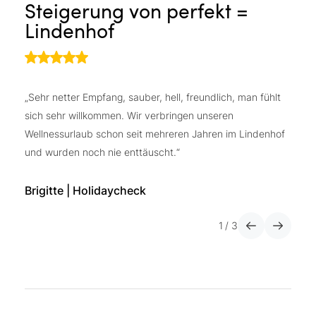
Steigerung von perfekt =
A
Lindenhof
W
„Sehr netter Empfang, sauber, hell, freundlich, man fühlt
„U
sich sehr willkommen. Wir verbringen unseren
un
Wellnessurlaub schon seit mehreren Jahren im Lindenhof
wa
und wurden noch nie enttäuscht.“
er
Da
Ke
Brigitte | Holidaycheck
Pe
en
1
/
3
si
Al
wi