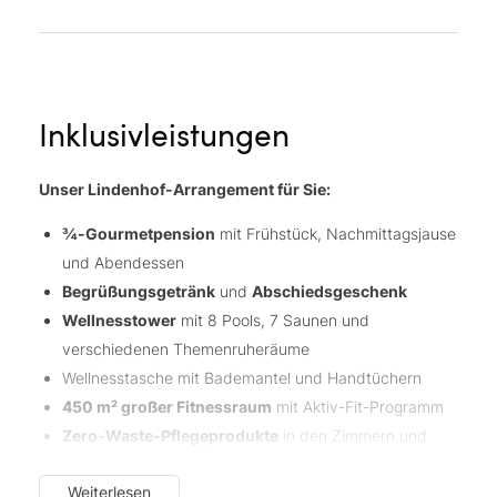
Inklusivleistungen
Unser Lindenhof-Arrangement für Sie:
¾-Gourmetpension
mit Frühstück, Nachmittagsjause
und Abendessen
Begrüßungsgetränk
und
Abschiedsgeschenk
Wellnesstower
mit 8 Pools, 7 Saunen und
verschiedenen Themenruheräume
Wellnesstasche mit Bademantel und Handtüchern
450 m² großer Fitnessraum
mit Aktiv-Fit-Programm
Zero-Waste-Pflegeprodukte
in den Zimmern und
Suiten
Weiterlesen
Kostenlose Kinderbetreuung
in Lindis Kidsclub ab 3