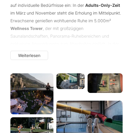
auf individuelle Bedürfnisse ein: In der
Adults-Only-Zeit
im März und November steht die Erholung im Mittelpunkt.
Erwachsene genießen wohltuende Ruhe im 5.000m²
Wellness Tower
, der mit großzügigen
Saunalandschaften, Panorama-Ruhebereichen und
exklusiven Anwendungen zum Abschalten einlädt. In der
Familienzeit
verwandelt sich das Resort in ein wahres
Weiterlesen
Abenteuerland für Groß und Klein – sei es beim rasanten
Ritt über die Riesenwasserrutsche oder beim
gemeinsamen Klettern an der Kletterwand. Ein stilvolles
Mehrgenerationenhaus, in dem sich
purer Luxus mit
gemeinsamen Erlebnissen über alle Generationen
hinweg vereint.
Für Aktivurlauber bietet sich zudem die Möglichkeit,
Gastgeber
Joachim Nischler
persönlich auf spannende
Bike- oder Golftouren zu begleiten – ein authentisches
Erlebnis mit dem charmanten Herz des Hauses.