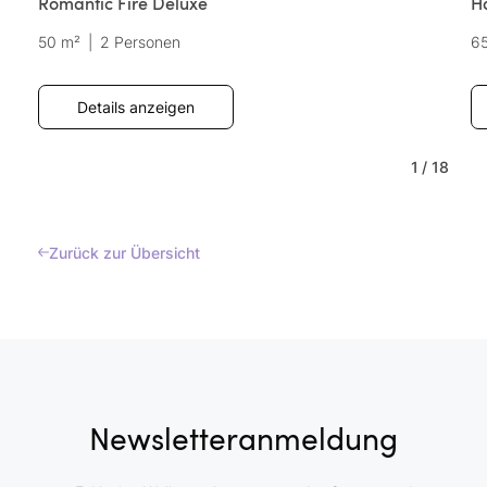
Romantic Fire Deluxe
H
50 m²
|
2 Personen
6
Details anzeigen
1
/
18
Zurück zur Übersicht
Newsletteranmeldung