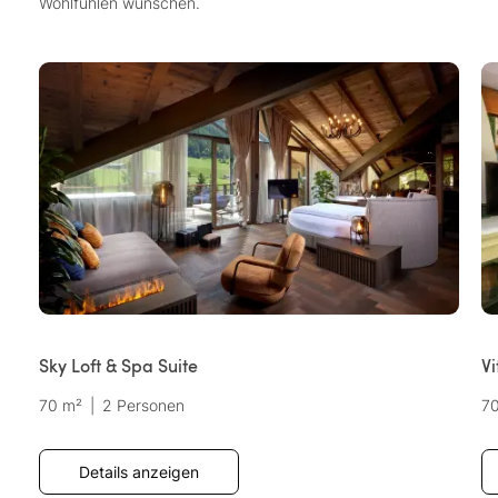
Wohlfühlen wünschen.
Sky Loft & Spa Suite
Vi
70 m²
|
2 Personen
7
Details anzeigen