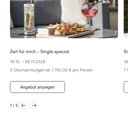
Zeit für mich - Single special
Si
18.10. – 06.11.2026
18
5 Übernachtungen
ab 1.792,00 €
pro Person
7
Angebot anzeigen
1
/
5