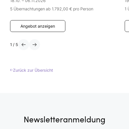
18.10. – 06.11.2026
19
5 Übernachtungen
ab 1.792,00 €
pro Person
1 
Angebot anzeigen
1
/
5
Zurück zur Übersicht
Newsletteranmeldung