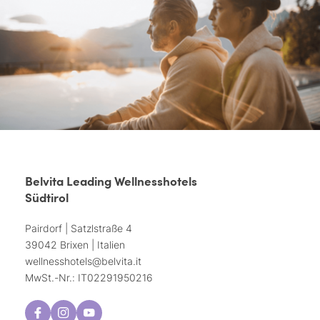
Belvita Leading Wellnesshotels
Südtirol
Pairdorf | Satzlstraße 4
39042 Brixen | Italien
wellnesshotels@
belvita.
it
MwSt.-Nr.: IT02291950216