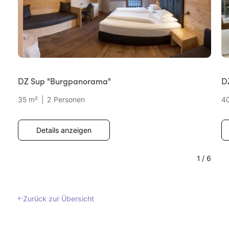
DZ Sup "Burgpanorama"
D
35 m²
|
2 Personen
4
Details anzeigen
1
/
6
Zurück zur Übersicht