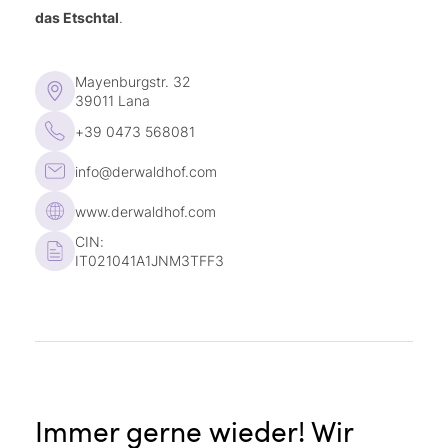
das Etschtal
.
wöchentlich
Achtsamkeitswanderung
, 1 x
wöchentlich
geführte E-Bike-Tour
Kostenloser Verleih von Mountainbikes
Mayenburgstr. 32
39011 Lana
Verleih von E-Mountainbikes
(gegen Gebühr)
Hauseigener Tennisplatz
+39 0473 568081
Tischtennis, Tischfußball
info@derwaldhof.com
Große Bibliothek
Privater Parkplatz
www.derwaldhof.com
CIN:
IT021041A1JNM3TFF3
Immer gerne wieder! Wir
V