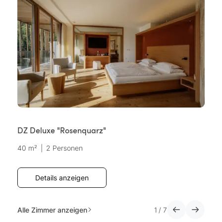
DZ Deluxe "Rosenquarz"
P
40 m²
|
2 Personen
5
Details anzeigen
Alle Zimmer anzeigen
1
/
7