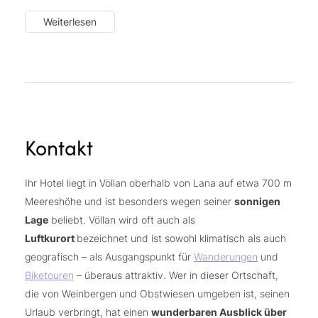
Nachmittags von 15.00 bis 16.30 Uhr
Kuchen
auf der
Weiterlesen
Terrasse
Indoorpool
(11 x 6 m) mit 32 °C Wassertemperatur
Hot-Whirlpool
Infinitypool
(22 m, Zutritt ab 16 Jahren)
Outdoorpool
(10 x 15 m) mit Nichtschwimmerbereich
Große Liegewiese
mit Liegen, Sonnenschirmen und
Badetüchern
Kontakt
Wellnessbereich
mit verschiedenen Saunen und
Ruhezonen
Ihr Hotel liegt in Völlan oberhalb von Lana auf etwa 700 m
Wasser, Tees und Säfte im Saunabereich
Meereshöhe und ist besonders wegen seiner
sonnigen
Lichtdurchfluteter
Fitnessraum
mit modernen
Lage
beliebt. Völlan wird oft auch als
Hightech-Kardio-Geräten
Luftkurort
bezeichnet und ist sowohl klimatisch als auch
Functional Room
geografisch – als Ausgangspunkt für
Wanderungen
und
Betreute Bewegungsprogramme:
Biketouren
– überaus attraktiv. Wer in dieser Ortschaft,
Entspannungsyoga, Faszientraining, Pilates, Aqua Gym
die von Weinbergen und Obstwiesen umgeben ist, seinen
u. v. m.
Urlaub verbringt, hat einen
wunderbaren Ausblick über
1 – 2 x wöchentlich
geführte Wanderungen
, 1 x