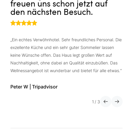
freuen uns schon jetzt auf
a
den nächsten Besuch.
„E
üb
„Ein echtes Verwöhnhotel. Sehr freundliches Personal. Die
wi
exzellente Küche und ein sehr guter Sommelier lassen
sa
keine Wünsche offen. Das Haus legt großen Wert auf
mo
Nachhaltigkeit, ohne dabei an Qualität einzubüßen. Das
wu
Wellnessangebot ist wunderbar und bietet für alle etwas.“
da
le
Peter W | Tripadvisor
di
fr
1
/
3
Wü
G