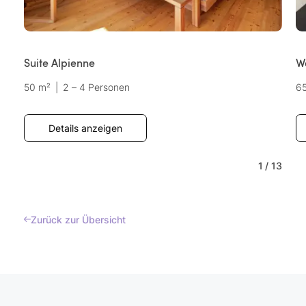
Suite Alpienne
W
50 m²
|
2 – 4 Personen
6
Details anzeigen
1
/
13
Zurück zur Übersicht