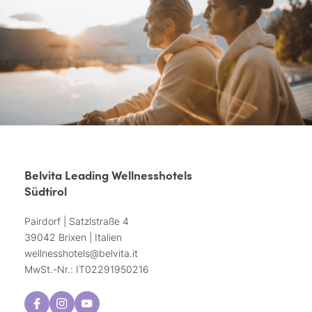
Belvita Leading Wellnesshotels
Südtirol
Pairdorf | Satzlstraße 4
39042 Brixen | Italien
wellnesshotels@
belvita.
it
MwSt.-Nr.: IT02291950216