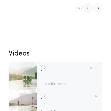
sc
1
/
3
C
Videos
01:00
Luxus für beide
00:51