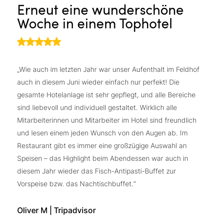
Erneut eine wunderschöne
H
Woche in einem Tophotel
T
„Wie auch im letzten Jahr war unser Aufenthalt im Feldhof
„E
auch in diesem Juni wieder einfach nur perfekt! Die
Wü
gesamte Hotelanlage ist sehr gepflegt, und alle Bereiche
Fe
sind liebevoll und individuell gestaltet. Wirklich alle
Sa
Mitarbeiterinnen und Mitarbeiter im Hotel sind freundlich
1.
und lesen einem jeden Wunsch von den Augen ab. Im
ge
Restaurant gibt es immer eine großzügige Auswahl an
Ga
Speisen – das Highlight beim Abendessen war auch in
he
diesem Jahr wieder das Fisch-Antipasti-Buffet zur
Pr
Vorspeise bzw. das Nachtischbuffet.“
un
sa
wi
Oliver M | Tripadvisor