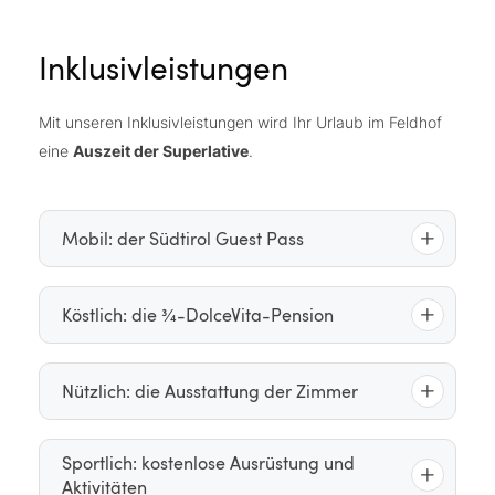
eröffnen.
Inklusivleistungen
Mit unseren Inklusivleistungen wird Ihr Urlaub im Feldhof
eine
Auszeit der Superlative
.
Mobil: der Südtirol Guest Pass
Mit dem Südtirol Guest Pass können Sie alle
Köstlich: die ¾-DolceVita-Pension
öffentlichen Bus- und Zuglinien während Ihres
Aufenthalts kostenlos nutzen
Reichhaltiges Frühstücksbuffet
von 07:45 bis
Nützlich: die Ausstattung der Zimmer
10:30 Uhr mit Bio- und Vitalprodukten sowie
laktose- und glutenfreien Speisen
Sportlich: kostenlose Ausrüstung und
Wanderrucksack und Regenschirm im Zimmer
Frühstück auf unserer großzügigen,
Aktivitäten
Föhn, Schminkspiegel und Luis Trenker® Körper-