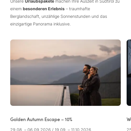
Unsere
Urlaubspakete
machen Ihre Auszeit in Südtirol zu
einem
besonderen Erlebnis
– traumhafte
Berglandschaft, unzählige Sonnenstunden und das
einzigartige Panorama inklusive.
Golden Autumn Escape – 10%
W
29.08. – 06.09.2026
/
19.09. – 11.10.2026
25