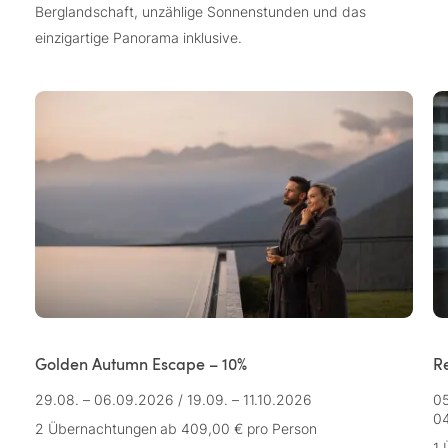
Berglandschaft, unzählige Sonnenstunden und das
einzigartige Panorama inklusive.
Golden Autumn Escape – 10%
R
29.08. – 06.09.2026
/
19.09. – 11.10.2026
05
04
2 Übernachtungen
ab 409,00 €
pro Person
1 