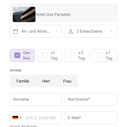
Hotel Das Paradies
An- und Abreise*
2 Erwachsene
Genaue
±1
±3
±7
Reisedaten
Tag
Tage
Tage
Anrede
Familie
Herr
Frau
Vorname
Nachname*
E-Mail*
für evtl. Rückfragen