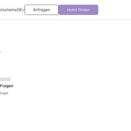
utscheine
DE
Anfragen
Hotel finden
r
hotels
Fragen
unser