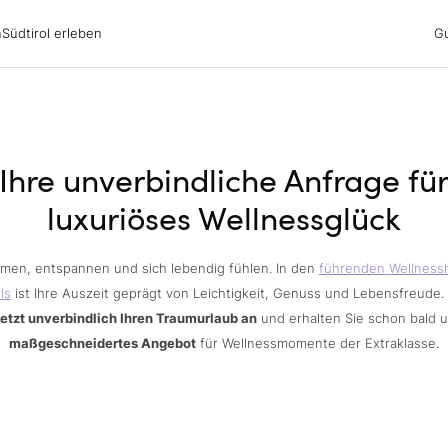
irol erleben
n
Südtirol erleben
G
ubsgebiete
ern
n
nswürdigkeiten
ub mit Hund
Ihre unverbindliche Anfrage fü
luxuriöses Wellnessglück
men, entspannen und sich lebendig fühlen. In den
führenden Wellness
ls
ist Ihre Auszeit geprägt von Leichtigkeit, Genuss und Lebensfreude.
jetzt unverbindlich Ihren Traumurlaub an
und erhalten Sie schon bald 
maßgeschneidertes Angebot
für Wellnessmomente der Extraklasse.