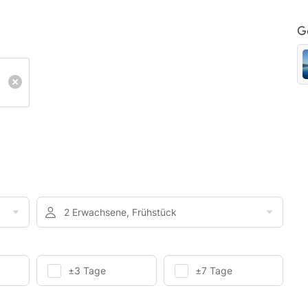
G
2 Erwachsene, Frühstück
±3 Tage
±7 Tage