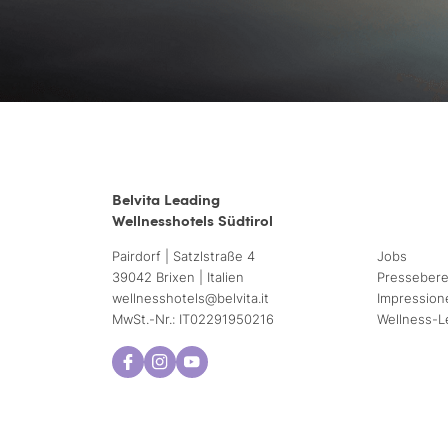
Belvita Leading
Wellnesshotels Südtirol
Pairdorf | Satzlstraße 4
Jobs
39042 Brixen | Italien
Pressebere
wellnesshotels@
belvita.
it
Impression
MwSt.-Nr.: IT02291950216
Wellness-L