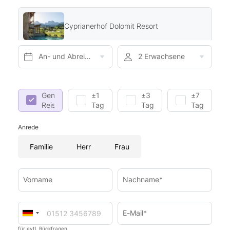
Cyprianerhof Dolomit Resort
An- und Abreise*
2 Erwachsene
Genaue
±1
±3
±7
Reisedaten
Tag
Tage
Tage
Anrede
Familie
Herr
Frau
Vorname
Nachname*
E-Mail*
für evtl. Rückfragen