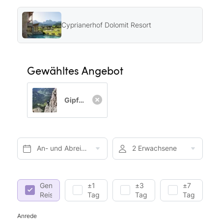
Cyprianerhof Dolomit Resort
Gewähltes Angebot
Gipfelstürmer
An- und Abreise*
2 Erwachsene
Genaue
±1
±3
±7
Reisedaten
Tag
Tage
Tage
Anrede