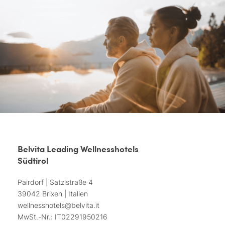
Belvita Leading Wellnesshotels
Südtirol
Pairdorf | Satzlstraße 4
39042 Brixen | Italien
wellnesshotels@
belvita.
it
MwSt.-Nr.: IT02291950216