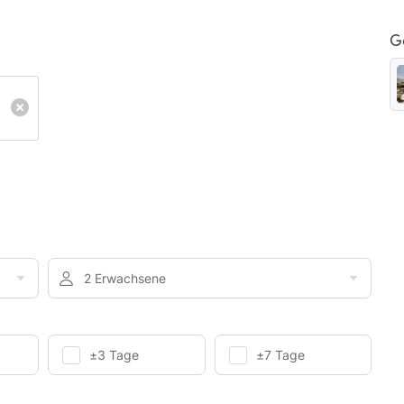
G
2 Erwachsene
±3 Tage
±7 Tage