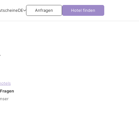
utscheine
DE
Anfragen
Hotel finden
r
hotels
Fragen
unser