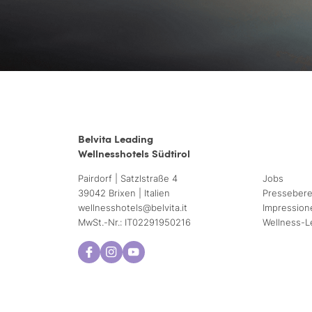
Belvita Leading
Wellnesshotels Südtirol
Pairdorf | Satzlstraße 4
Jobs
39042 Brixen | Italien
Pressebere
wellnesshotels@
belvita.
it
Impression
MwSt.-Nr.: IT02291950216
Wellness-L