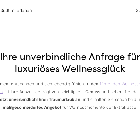
irol erleben
n
Südtirol erleben
G
ubsgebiete
ern
n
nswürdigkeiten
ub mit Hund
Ihre unverbindliche Anfrage fü
luxuriöses Wellnessglück
men, entspannen und sich lebendig fühlen. In den
führenden Wellness
ls
ist Ihre Auszeit geprägt von Leichtigkeit, Genuss und Lebensfreude.
jetzt unverbindlich Ihren Traumurlaub an
und erhalten Sie schon bald 
maßgeschneidertes Angebot
für Wellnessmomente der Extraklasse.