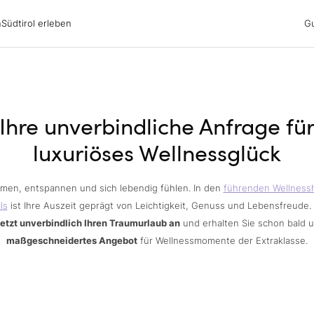
irol erleben
n
Südtirol erleben
G
ubsgebiete
ern
n
nswürdigkeiten
ub mit Hund
Ihre unverbindliche Anfrage fü
luxuriöses Wellnessglück
men, entspannen und sich lebendig fühlen. In den
führenden Wellness
ls
ist Ihre Auszeit geprägt von Leichtigkeit, Genuss und Lebensfreude.
jetzt unverbindlich Ihren Traumurlaub an
und erhalten Sie schon bald 
maßgeschneidertes Angebot
für Wellnessmomente der Extraklasse.