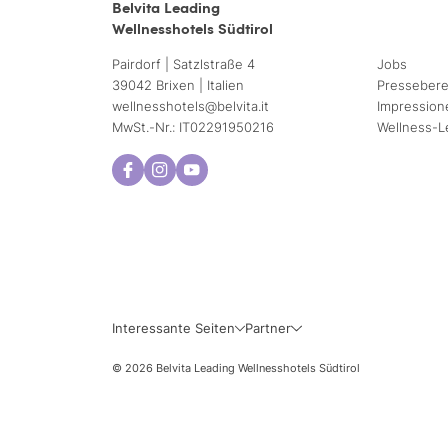
Belvita Leading
Wellnesshotels Südtirol
Pairdorf | Satzlstraße 4
Jobs
39042 Brixen | Italien
Pressebere
wellnesshotels@
belvita.
it
Impression
MwSt.-Nr.: IT02291950216
Wellness-L
Interessante Seiten
Partner
© 2026 Belvita Leading Wellnesshotels Südtirol