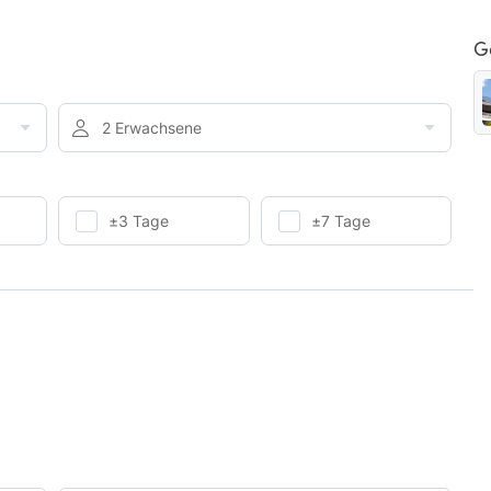
G
2 Erwachsene
±3 Tage
±7 Tage