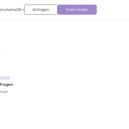
utscheine
DE
Anfragen
Hotel finden
r
hotels
Fragen
unser