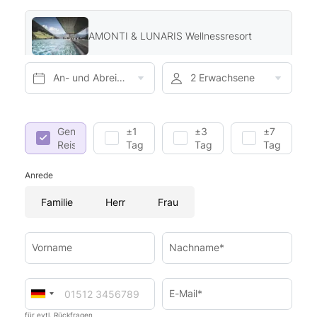
AMONTI & LUNARIS Wellnessresort
An- und Abreise*
2 Erwachsene
Genaue
±1
±3
±7
Reisedaten
Tag
Tage
Tage
Anrede
Familie
Herr
Frau
Vorname
Nachname*
E-Mail*
für evtl. Rückfragen