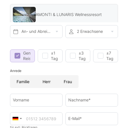
AMONTI & LUNARIS Wellnessresort
An- und Abreise*
2 Erwachsene
Genaue
±1
±3
±7
Reisedaten
Tag
Tage
Tage
Anrede
Familie
Herr
Frau
Vorname
Nachname*
E-Mail*
für evtl. Rückfragen