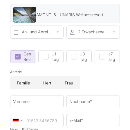
AMONTI & LUNARIS Wellnessresort
An- und Abreise*
2 Erwachsene
Genaue
±1
±3
±7
Reisedaten
Tag
Tage
Tage
Anrede
Familie
Herr
Frau
Vorname
Nachname*
E-Mail*
für evtl. Rückfragen