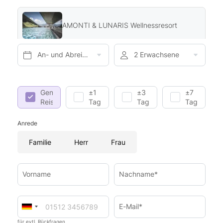
AMONTI & LUNARIS Wellnessresort
An- und Abreise*
2 Erwachsene
Genaue
±1
±3
±7
Reisedaten
Tag
Tage
Tage
Anrede
Familie
Herr
Frau
Vorname
Nachname*
E-Mail*
für evtl. Rückfragen