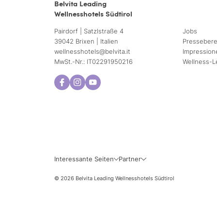
Belvita Leading
Wellnesshotels Südtirol
Pairdorf | Satzlstraße 4
Jobs
39042 Brixen | Italien
Pressebere
wellnesshotels@
belvita.
it
Impression
MwSt.-Nr.: IT02291950216
Wellness-L
Interessante Seiten
Partner
© 2026 Belvita Leading Wellnesshotels Südtirol