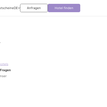
utscheine
DE
Anfragen
Hotel finden
r
hotels
Fragen
unser