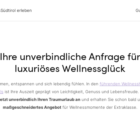
irol erleben
n
Südtirol erleben
G
ubsgebiete
ern
n
nswürdigkeiten
ub mit Hund
Ihre unverbindliche Anfrage fü
luxuriöses Wellnessglück
men, entspannen und sich lebendig fühlen. In den
führenden Wellness
ls
ist Ihre Auszeit geprägt von Leichtigkeit, Genuss und Lebensfreude.
jetzt unverbindlich Ihren Traumurlaub an
und erhalten Sie schon bald 
maßgeschneidertes Angebot
für Wellnessmomente der Extraklasse.