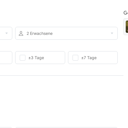
G
2 Erwachsene
±3 Tage
±7 Tage