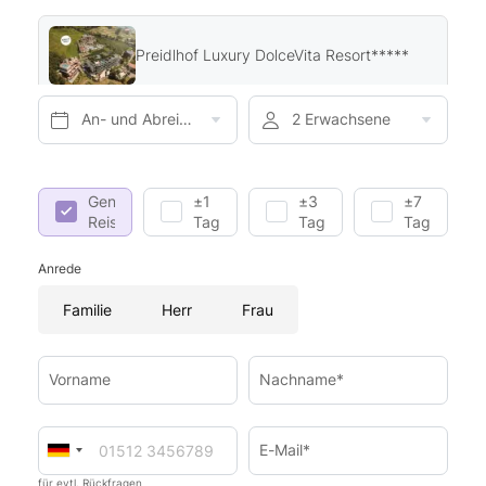
Preidlhof Luxury DolceVita Resort*****
An- und Abreise*
2 Erwachsene
Genaue
±1
±3
±7
Reisedaten
Tag
Tage
Tage
Anrede
Familie
Herr
Frau
Vorname
Nachname*
E-Mail*
für evtl. Rückfragen