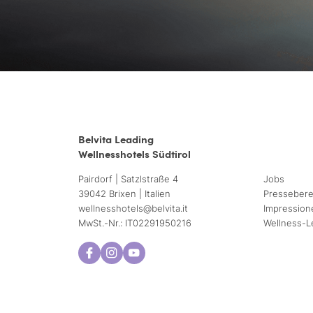
Belvita Leading
Wellnesshotels Südtirol
Pairdorf | Satzlstraße 4
Jobs
39042 Brixen | Italien
Pressebere
wellnesshotels@
belvita.
it
Impression
MwSt.-Nr.: IT02291950216
Wellness-L