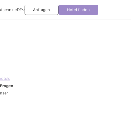
utscheine
DE
Anfragen
Hotel finden
r
hotels
Fragen
unser