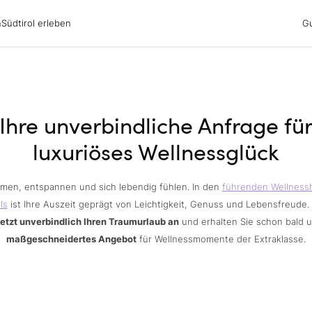
irol erleben
n
Südtirol erleben
G
ubsgebiete
ern
n
nswürdigkeiten
ub mit Hund
Ihre unverbindliche Anfrage fü
luxuriöses Wellnessglück
men, entspannen und sich lebendig fühlen. In den
führenden Wellness
ls
ist Ihre Auszeit geprägt von Leichtigkeit, Genuss und Lebensfreude.
jetzt unverbindlich Ihren Traumurlaub an
und erhalten Sie schon bald 
maßgeschneidertes Angebot
für Wellnessmomente der Extraklasse.