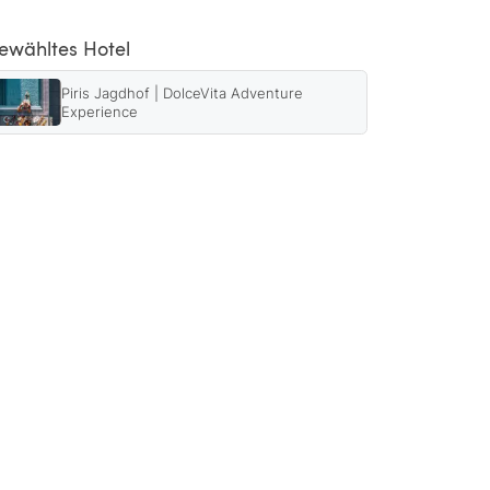
ewähltes Hotel
Piris Jagdhof | DolceVita Adventure
Experience