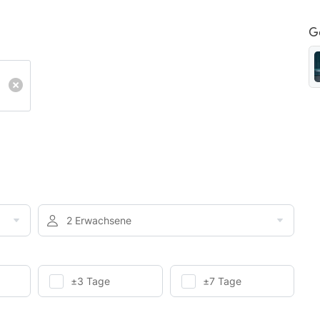
G
2 Erwachsene
±3 Tage
±7 Tage