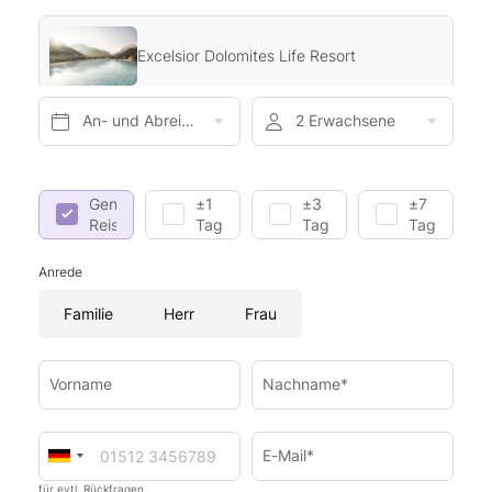
Excelsior Dolomites Life Resort
An- und Abreise*
2 Erwachsene
Genaue
±1
±3
±7
Reisedaten
Tag
Tage
Tage
Anrede
Familie
Herr
Frau
Vorname
Nachname*
E-Mail*
für evtl. Rückfragen