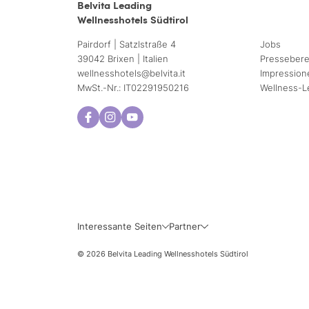
Belvita Leading
Wellnesshotels Südtirol
Pairdorf | Satzlstraße 4
Jobs
39042 Brixen | Italien
Pressebere
wellnesshotels@
belvita.
it
Impression
MwSt.-Nr.: IT02291950216
Wellness-L
Interessante Seiten
Partner
© 2026 Belvita Leading Wellnesshotels Südtirol