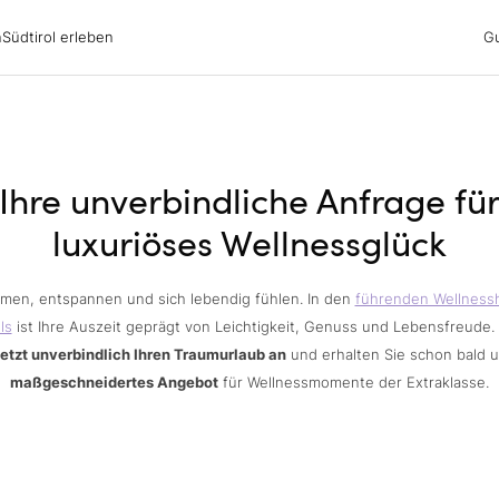
irol erleben
n
Südtirol erleben
G
ubsgebiete
ern
n
nswürdigkeiten
ub mit Hund
Ihre unverbindliche Anfrage fü
luxuriöses Wellnessglück
men, entspannen und sich lebendig fühlen. In den
führenden Wellness
ls
ist Ihre Auszeit geprägt von Leichtigkeit, Genuss und Lebensfreude.
jetzt unverbindlich Ihren Traumurlaub an
und erhalten Sie schon bald 
maßgeschneidertes Angebot
für Wellnessmomente der Extraklasse.