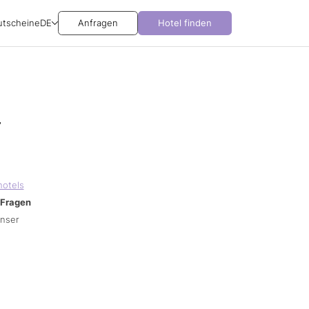
utscheine
DE
Anfragen
Hotel finden
r
hotels
Fragen
unser