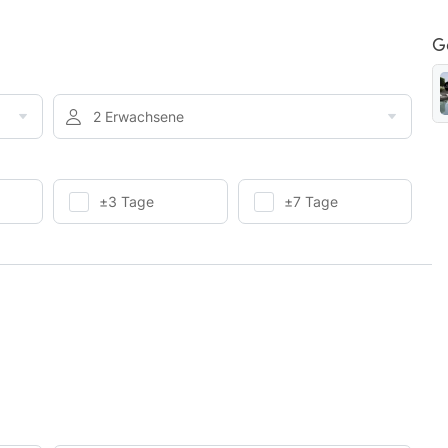
G
2 Erwachsene
±3 Tage
±7 Tage