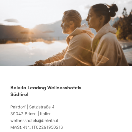
Belvita Leading Wellnesshotels
Südtirol
Pairdorf | Satzlstraße 4
39042 Brixen | Italien
wellnesshotels@
belvita.
it
MwSt.-Nr.: IT02291950216