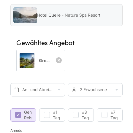
Hotel Quelle - Nature Spa Resort
Gewähltes Angebot
Green Vacation Package
An- und Abreise*
2 Erwachsene
Genaue
±1
±3
±7
Reisedaten
Tag
Tage
Tage
Anrede