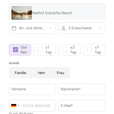
Feldhof DolceVita Resort
An- und Abreise*
2 Erwachsene
Genaue
±1
±3
±7
Reisedaten
Tag
Tage
Tage
Anrede
Familie
Herr
Frau
Vorname
Nachname*
E-Mail*
für evtl. Rückfragen