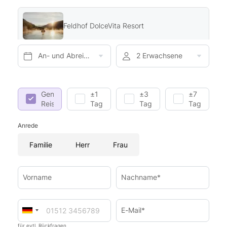
Feldhof DolceVita Resort
An- und Abreise*
2 Erwachsene
Genaue
±1
±3
±7
Reisedaten
Tag
Tage
Tage
Anrede
Familie
Herr
Frau
Vorname
Nachname*
E-Mail*
für evtl. Rückfragen