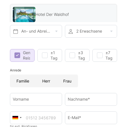
Hotel Der Waldhof
An- und Abreise*
2 Erwachsene
Genaue
±1
±3
±7
Reisedaten
Tag
Tage
Tage
Anrede
Familie
Herr
Frau
Vorname
Nachname*
E-Mail*
für evtl. Rückfragen