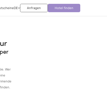
utscheine
DE
Anfragen
Hotel finden
ur
per
ie. Wer
eine
tammende
finden.