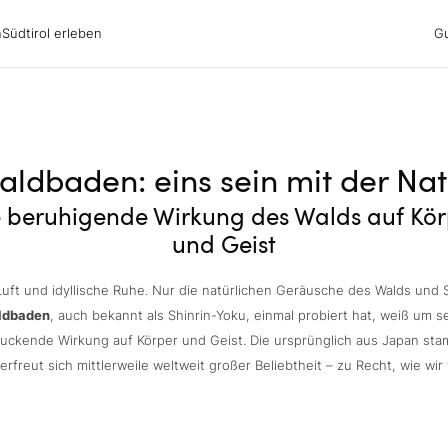
irol erleben
n
Südtirol erleben
G
ubsgebiete
ern
n
nswürdigkeiten
ub mit Hund
aldbaden: eins sein mit der Nat
e beruhigende Wirkung des Walds auf Kör
und Geist
Luft und idyllische Ruhe. Nur die natürlichen Geräusche des Walds und S
ldbaden
, auch bekannt als Shinrin-Yoku, einmal probiert hat, weiß um s
uckende Wirkung auf Körper und Geist. Die ursprünglich aus Japan s
 erfreut sich mittlerweile weltweit großer Beliebtheit – zu Recht, wie wir 