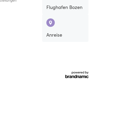
stellungen
Flughafen Bozen
Sa
So
Anreise
5
6
12
13
19
20
26
27