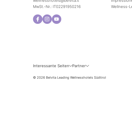
wellnesshotels@
belvita.
it
Impression
MwSt.-Nr.: IT02291950216
Wellness-L
Mo
Di
3
4
10
11
Interessante Seiten
Partner
17
18
© 2026 Belvita Leading Wellnesshotels Südtirol
24
25
31
Genaue Reise