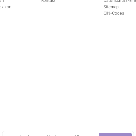
en
Kontakt
Datenschutz-Ein
exikon
Sitemap
CIN-Codes
August
September
Mi
Do
Fr
Sa
So
Mo
Di
Mi
Do
Fr
1
2
1
2
3
4
5
6
7
8
9
7
8
9
10
11
12
13
14
15
16
14
15
16
17
18
19
20
21
22
23
21
22
23
24
25
26
27
28
29
30
28
29
30
Erwachsene(r)
2
daten
±1 Tag
±3 Tage
±7 Tage
Kind(er)
0