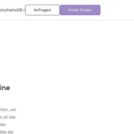
utscheine
DE
Anfragen
Hotel finden
ine
schön, um
s ist das
tike
Wie die