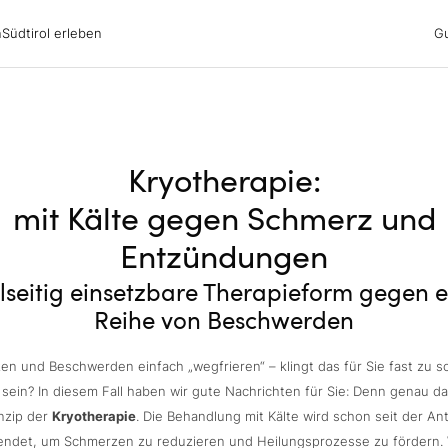
irol erleben
n
Südtirol erleben
G
ubsgebiete
ern
n
nswürdigkeiten
ub mit Hund
Kryotherapie:
mit Kälte gegen Schmerz und
Entzündungen
elseitig einsetzbare Therapieform gegen e
Reihe von Beschwerden
n und Beschwerden einfach „wegfrieren“ – klingt das für Sie fast zu 
sein? In diesem Fall haben wir gute Nachrichten für Sie: Denn genau da
inzip der
Kryotherapie
. Die Behandlung mit Kälte wird schon seit der An
ndet, um Schmerzen zu reduzieren und Heilungsprozesse zu fördern. 