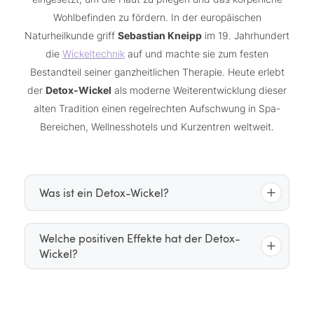
Wohlbefinden zu fördern. In der europäischen
Naturheilkunde griff
Sebastian Kneipp
im 19. Jahrhundert
die
Wickeltechnik
auf und machte sie zum festen
Bestandteil seiner ganzheitlichen Therapie. Heute erlebt
der
Detox-Wickel
als moderne Weiterentwicklung dieser
alten Tradition einen regelrechten Aufschwung in Spa-
Bereichen, Wellnesshotels und Kurzentren weltweit.
Was ist ein Detox-Wickel?
Beim Detox-Wickel wird der Körper mit natürlichen
Welche positiven Effekte hat der Detox-
Wickel?
Algen, Heilerde, Kräuterextrakten
Wirkstoffen wie
oder basischen Mineralien
bestrichen und
in Tücher oder Folien gehüllt
anschließend
. Die
Die positiven Effekte eines Detox-Wickels sind
entstehende Wärme öffnet die Poren und fördert die
vielfältig. Viele Anwenderinnen und Anwender