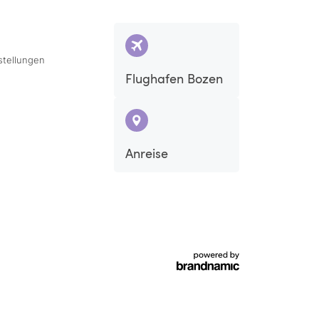
e Haut aufgetragen und
struktur der Haare.
en Spa-Mitarbeiterinnen
stellungen
n Arten der
Flughafen Bozen
Sa
So
Anreise
5
6
12
13
19
20
26
27