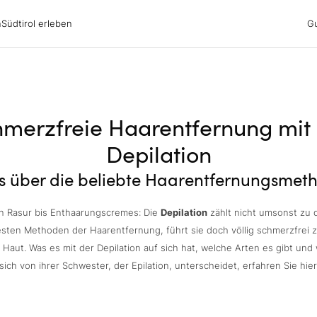
irol erleben
n
Südtirol erleben
G
ubsgebiete
ern
n
nswürdigkeiten
ub mit Hund
merzfreie Haarentfernung mit
Depilation
es über die beliebte Haarentfernungsmet
n Rasur bis Enthaarungscremes: Die
Depilation
zählt nicht umsonst zu 
esten Methoden der Haarentfernung, führt sie doch völlig schmerzfrei z
r Haut. Was es mit der Depilation auf sich hat, welche Arten es gibt und 
sich von ihrer Schwester, der Epilation, unterscheidet, erfahren Sie hier