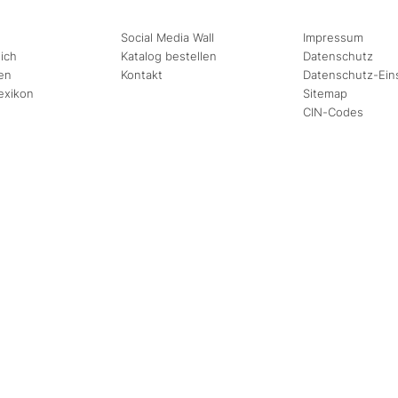
asur ist die Haarentfernung mittels
Enthaarungscremes
. Diese werden auf di
 enthaltenen Schwefelverbindungen nach einer kurzen Einwirkzeit die Keratin
Social Media Wall
Impressum
ich
Katalog bestellen
Datenschutz
ches die beste Depilationsmethode für Sie ist? Die professionell ausgebildet
en
Kontakt
Datenschutz-Ein
en
Belvita Leading Wellnesshotels Südtirol
beraten Sie gerne umfassend zu alle
exikon
Sitemap
CIN-Codes
August
September
Mi
Do
Fr
Sa
So
Mo
Di
Mi
Do
Fr
1
2
1
2
3
4
5
6
7
8
9
7
8
9
10
11
12
13
14
15
16
14
15
16
17
18
19
20
21
22
23
21
22
23
24
25
26
27
28
29
30
28
29
30
Erwachsene(r)
2