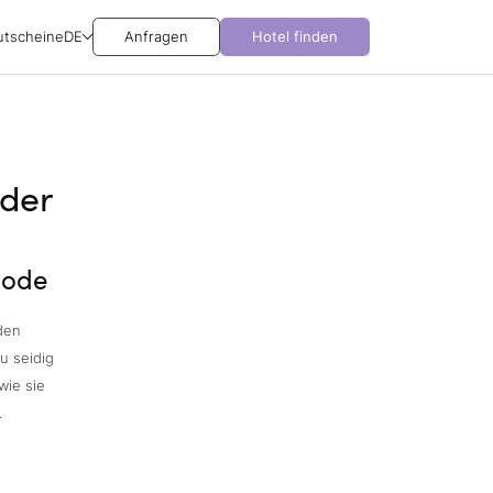
utscheine
DE
Anfragen
Hotel finden
 der
hode
den
u seidig
wie sie
.