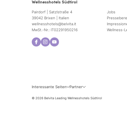
Wellnesshotels Südtirol
Eine Alternative zur R
zersetzen aufgrund der
Pairdorf | Satzlstraße 4
Jobs
39042 Brixen | Italien
Pressebere
Sie haben Zweifel, wel
wellnesshotels@
belvita.
it
Impression
und -Mitarbeiter in d
MwSt.-Nr.: IT02291950216
Wellness-L
Haarentfernung.
Mo
Di
3
4
10
11
Interessante Seiten
Partner
17
18
© 2026 Belvita Leading Wellnesshotels Südtirol
24
25
31