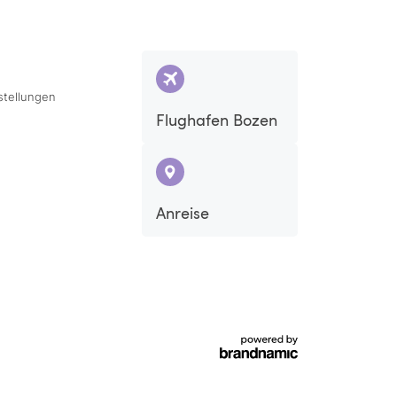
stellungen
Flughafen Bozen
Sa
So
Anreise
5
6
12
13
19
20
26
27