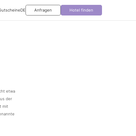
Gutscheine
DE
Anfragen
Hotel finden
icht etwa
us der
t mit
genannte