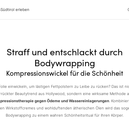
irol erleben
n
Südtirol erleben
ubsgebiete
ern
n
nswürdigkeiten
ub mit Hund
Straff und entschlackt durch
Bodywrapping
Kompressionswickel für die Schönheit
Folie einwickeln, um lästigen Fettpolstern zu Leibe zu rücken? Das ist n
errückter Beautytrend aus Hollywood, sondern eine wirksame Methode a
pressionstherapie gegen Ödeme und Wassereinlagerungen
. Kombinier
len Wirkstoffcremes und wohlduftenden ätherischen Ölen wird das so
Bodywrapping zu einem wahren Schönheitsritual für Ihren Körper.