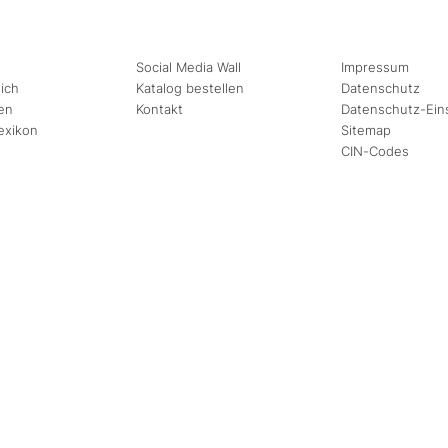
Social Media Wall
Impressum
ich
Katalog bestellen
Datenschutz
en
Kontakt
Datenschutz-Ein
exikon
Sitemap
CIN-Codes
August
September
Mi
Do
Fr
Sa
So
Mo
Di
Mi
Do
Fr
1
2
1
2
3
4
5
6
7
8
9
7
8
9
10
11
12
13
14
15
16
14
15
16
17
18
19
20
21
22
23
21
22
23
24
25
26
27
28
29
30
28
29
30