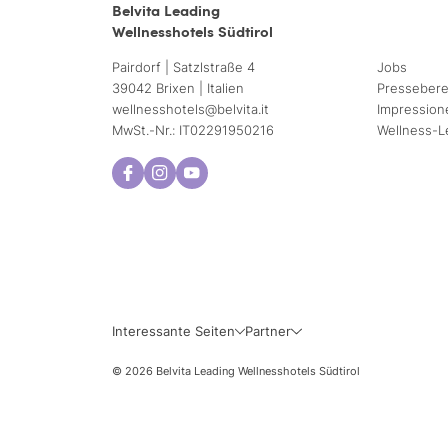
Belvita Leading
Wellnesshotels Südtirol
Pairdorf | Satzlstraße 4
Jobs
39042 Brixen | Italien
Pressebere
wellnesshotels@
belvita.
it
Impression
MwSt.-Nr.: IT02291950216
Wellness-L
Mo
Di
3
4
10
11
Interessante Seiten
Partner
17
18
© 2026 Belvita Leading Wellnesshotels Südtirol
24
25
31