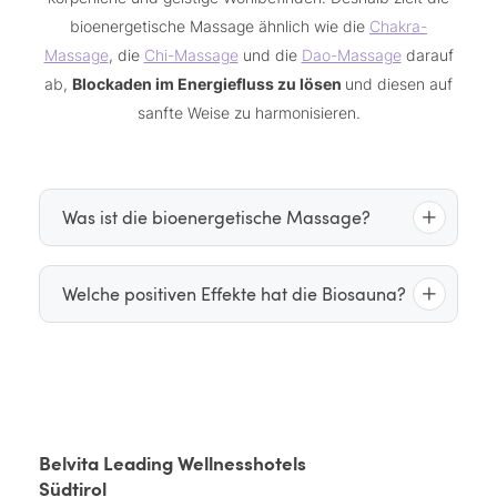
bioenergetische Massage ähnlich wie die
Chakra-
Massage
, die
Chi-Massage
und die
Dao-Massage
darauf
ab,
Blockaden im Energiefluss zu lösen
und diesen auf
sanfte Weise zu harmonisieren.
Was ist die bioenergetische Massage?
ganzheitliche Massageform
Als
kombiniert die
Welche positiven Effekte hat die Biosauna?
bioenergetische Massage Elemente der klassischen
Bioenergetik
Massage, des Reiki und der
.
regt den Stoffwechsel an
Die Biosauna
, fördert die
sanfte
Spezifische Massagegriffe wie
Durchblutung und erhöht bei regelmäßiger
Streichbewegungen
, Dehnungen und tiefer Druck
Anwendung den Sauerstoffgehalt im Blut.
werden gezielt auf bestimmte Muskelgruppen,
Stoffwechselschlacken werden ausgeschwitzt
und
Belvita Leading Wellnesshotels
Druckpunkte und Energiezentren angewendet, um
abtransportiert, das Immunsystem wird gestärkt
Südtirol
die Energiebahnen, die sogenannten Meridiane, in