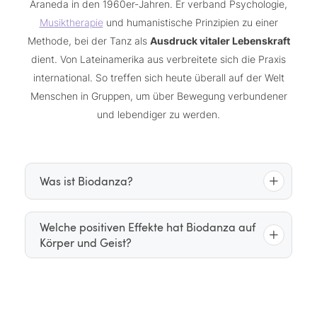
Araneda in den 1960er-Jahren. Er verband Psychologie,
Musiktherapie
und humanistische Prinzipien zu einer
Methode, bei der Tanz als
Ausdruck vitaler Lebenskraft
dient. Von Lateinamerika aus verbreitete sich die Praxis
international. So treffen sich heute überall auf der Welt
Menschen in Gruppen, um über Bewegung verbundener
und lebendiger zu werden.
Was ist Biodanza?
Biodanza ist kein technischer Tanzstil, sondern ein
Welche positiven Effekte hat Biodanza auf
Körper und Geist?
strukturiertes Programm
aus geführten
Improvisationen, Kontakt- und Gruppenübungen
sowie bewusst ausgewählter Musik. Eine Einheit
Teilnehmende berichten häufig von einer
60 bis 90 Minuten
dauert meist
: langsames
intensiveren Körperwahrnehmung
mehr Energie
,