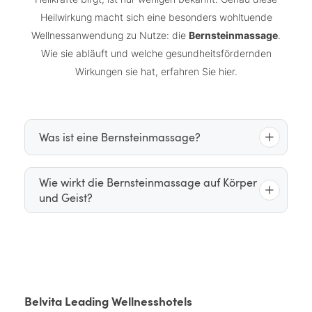
Heilwirkung macht sich eine besonders wohltuende
Wellnessanwendung zu Nutze: die
Bernsteinmassage
.
Wie sie abläuft und welche gesundheitsfördernden
Wirkungen sie hat, erfahren Sie hier.
Was ist eine Bernsteinmassage?
Bei der Bernsteinmassage handelt es sich um eine
Wie wirkt die Bernsteinmassage auf Körper
und Geist?
Bernsteine in
sanfte energetische Massage, bei der
verschiedenen Größen
Bernsteinöl
und
zur
Anwendung kommen. Die Bernsteine werden im
Bernstein wird nachgesagt, dass er aufgrund seiner
Verlauf der Massage entlang der Energielinien des
elektromagnetischen Aufladung imstande sein,
kreisenden und
Körpers platziert und schließlich mit
Störfelder zu beseitigen. Die Bernsteinmassage gilt
streichenden Bewegungen
über die Haut geführt.
damit als ganzheitliche Massageerfahrung, die zum
Belvita Leading Wellnesshotels
Gelenke
Besonders die
werden dabei gezielt