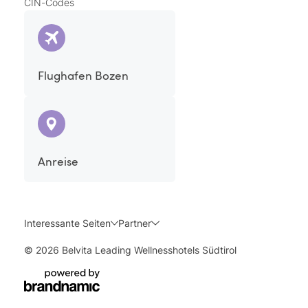
CIN-Codes
die Bernsteinmassage von erfahrenen Masseurinen
und Masseuren durchgeführt, um Ihnen ein rundum
erholsames Spa-Erlebnis zu schenken.
Flughafen Bozen
Anreise
Interessante Seiten
Partner
© 2026 Belvita Leading Wellnesshotels Südtirol