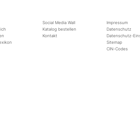
Social Media Wall
Impressum
ich
Katalog bestellen
Datenschutz
en
Kontakt
Datenschutz-Ein
exikon
Sitemap
CIN-Codes
August
September
Mi
Do
Fr
Sa
So
Mo
Di
Mi
Do
Fr
1
2
1
2
3
4
5
6
7
8
9
7
8
9
10
11
12
13
14
15
16
14
15
16
17
18
19
20
21
22
23
21
22
23
24
25
26
27
28
29
30
28
29
30