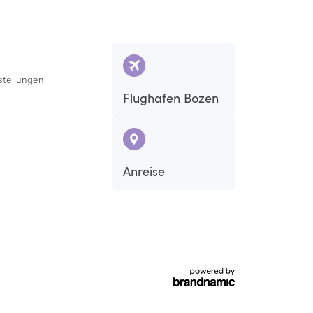
stellungen
Flughafen Bozen
Sa
So
Anreise
5
6
12
13
19
20
26
27