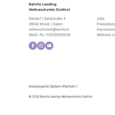
Belvita Leading
Wellnesshotels Südtirol
Pairdorf | Satzlstraße 4
Jobs
39042 Brixen | Italien
Pressebere
wellnesshotels@
belvita.
it
Impression
MwSt.-Nr.: IT02291950216
Wellness-L
Mo
Di
3
4
10
11
Interessante Seiten
Partner
17
18
© 2026 Belvita Leading Wellnesshotels Südtirol
24
25
31