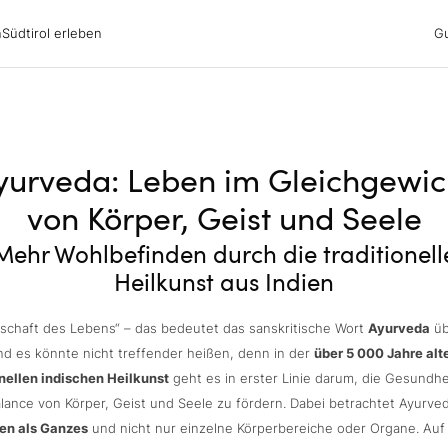
irol erleben
n
Südtirol erleben
G
ubsgebiete
ern
n
nswürdigkeiten
ub mit Hund
yurveda: Leben im Gleichgewic
von Körper, Geist und Seele
Mehr Wohlbefinden durch die traditionell
Heilkunst aus Indien
schaft des Lebens“ – das bedeutet das sanskritische Wort
Ayurveda
üb
d es könnte nicht treffender heißen, denn in der
über 5 000 Jahre alt
onellen indischen Heilkunst
geht es in erster Linie darum, die Gesundhe
alance von Körper, Geist und Seele zu fördern. Dabei betrachtet Ayurve
n als Ganzes
und nicht nur einzelne Körperbereiche oder Organe. Auf