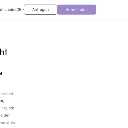
utscheine
DE
Anfragen
Hotel finden
ht
e
ersetzt.
en,
it durch
da den
 welchen