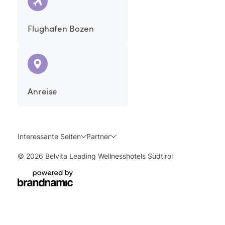
geboten. Die auf den von Ihnen verwendeten Aloe-
vera-Produkten angegebene Dosis sollte für eine
Flughafen Bozen
sichere Nutzung auf keinen Fall überschritten
werden.
Anreise
Interessante Seiten
Partner
© 2026 Belvita Leading Wellnesshotels Südtirol