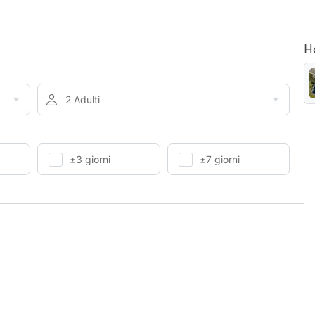
H
2 Adulti
±3 giorni
±7 giorni