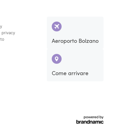
cy
 privacy
ito
Aeroporto Bolzano
Come arrivare