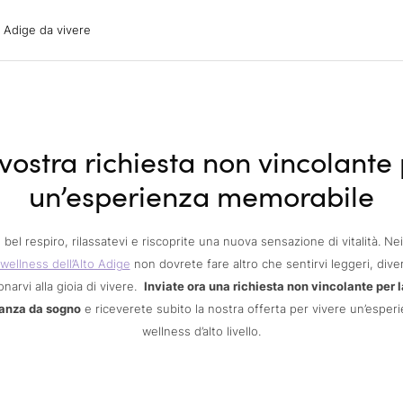
ige da vivere
o Adige da vivere
acanze
oni
oni
 con il cane
vostra richiesta non vincolante
un’esperienza memorabile
 bel respiro, rilassatevi e riscoprite una nuova sensazione di vitalità. Ne
wellness dell’Alto Adige
non dovrete fare altro che sentirvi leggeri, diver
arvi alla gioia di vivere.
Inviate ora una richiesta non vincolante per l
anza da sogno
e riceverete subito la nostra offerta per vivere un’esper
wellness d’alto livello.