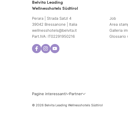
Belvita Leading
Wellnesshotels Südtirol
Perara | Strada Satzl 4
Job
39042 Bressanone | Italia
Area stam
wellnesshotels@
belvita.
it
Galleria i
Part.IVA: IT02291950216
Glossario 
Pagine interessanti
Partner
© 2026 Belvita Leading Wellnesshotels Südtirol