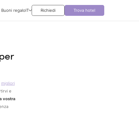
Buoni regalo
IT
Richiedi
Trova hotel
 per
i
migliori
tirvi e
a vostra
ienza