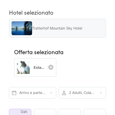
Hotel selezionato
Tratterhof Mountain Sky Hotel
Offerta selezionata
Estate da sogno al Tratterhof 14=13
Arrivo e partenza*
2 Adulti, Colazione
Date