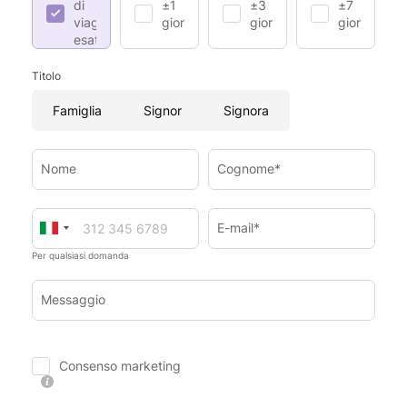
di
±1
±3
±7
viaggio
giorno
giorni
giorni
esatte
Titolo
Famiglia
Signor
Signora
Nome
Cognome*
E-mail*
Per qualsiasi domanda
Messaggio
Consenso marketing