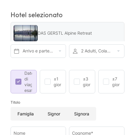
Hotel selezionato
DAS GERSTL Alpine Retreat
Arrivo e partenza*
2 Adulti, Colazione
Date
di
±1
±3
±7
viaggio
giorno
giorni
giorni
esatte
Titolo
Famiglia
Signor
Signora
Nome
Cognome*