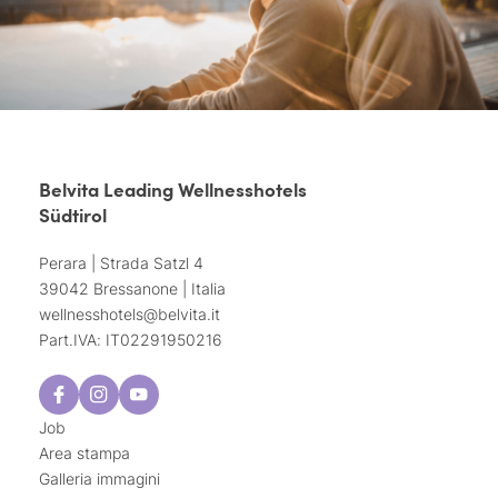
Belvita Leading Wellnesshotels
Südtirol
Perara | Strada Satzl 4
39042 Bressanone | Italia
wellnesshotels@
belvita.
it
Part.IVA: IT02291950216
Job
Area stampa
Galleria immagini