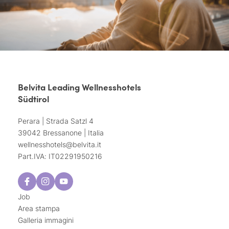
Belvita Leading Wellnesshotels
Südtirol
Perara | Strada Satzl 4
39042 Bressanone | Italia
wellnesshotels@
belvita.
it
Part.IVA: IT02291950216
Job
Area stampa
Galleria immagini