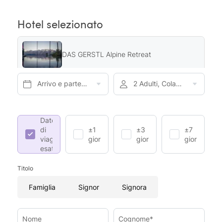
Hotel selezionato
DAS GERSTL Alpine Retreat
Arrivo e partenza*
2 Adulti, Colazione
Date
di
±1
±3
±7
viaggio
giorno
giorni
giorni
esatte
Titolo
Famiglia
Signor
Signora
Nome
Cognome*