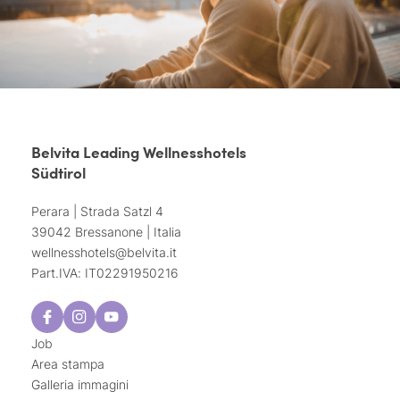
Belvita Leading Wellnesshotels
Südtirol
Perara | Strada Satzl 4
39042 Bressanone | Italia
wellnesshotels@
belvita.
it
Part.IVA: IT02291950216
Job
Area stampa
Galleria immagini