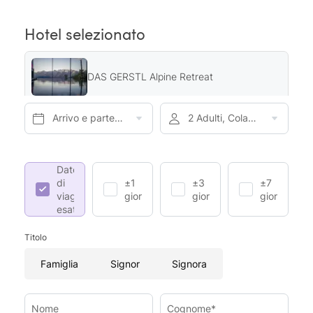
Hotel selezionato
DAS GERSTL Alpine Retreat
Arrivo e partenza*
2 Adulti, Colazione
Date
di
±1
±3
±7
viaggio
giorno
giorni
giorni
esatte
Titolo
Famiglia
Signor
Signora
Nome
Cognome*