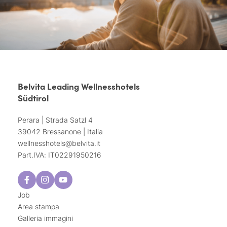
Belvita Leading Wellnesshotels
Südtirol
Perara | Strada Satzl 4
39042 Bressanone | Italia
wellnesshotels@
belvita.
it
Part.IVA: IT02291950216
Job
Area stampa
Galleria immagini